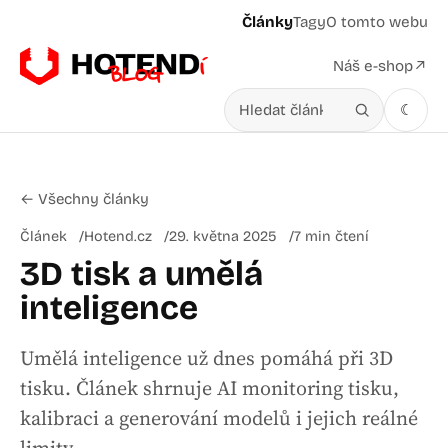
Články
Tagy
O tomto webu
Náš e-shop
↗
☾
Hledat v článcích
← Všechny články
Článek
Hotend.cz
29. května 2025
7 min čtení
3D tisk a umělá
inteligence
Umělá inteligence už dnes pomáhá při 3D
tisku. Článek shrnuje AI monitoring tisku,
kalibraci a generování modelů i jejich reálné