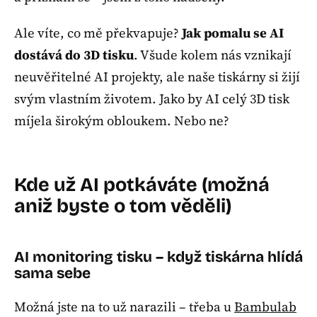
Ale víte, co mě překvapuje?
Jak pomalu se AI
dostává do 3D tisku
. Všude kolem nás vznikají
neuvěřitelné AI projekty, ale naše tiskárny si žijí
svým vlastním životem. Jako by AI celý 3D tisk
míjela širokým obloukem. Nebo ne?
Kde už AI potkáváte (možná
aniž byste o tom věděli)
AI monitoring tisku – když tiskárna hlídá
sama sebe
Možná jste na to už narazili – třeba u
Bambulab