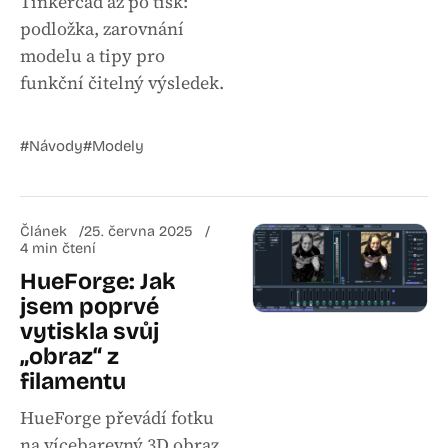
Tinkercad až po tisk:
podložka, zarovnání
modelu a tipy pro
funkční čitelný výsledek.
#Návody
#Modely
Článek
25. června 2025
4 min čtení
HueForge: Jak
jsem poprvé
vytiskla svůj
„obraz“ z
filamentu
HueForge převádí fotku
na vícebarevný 3D obraz