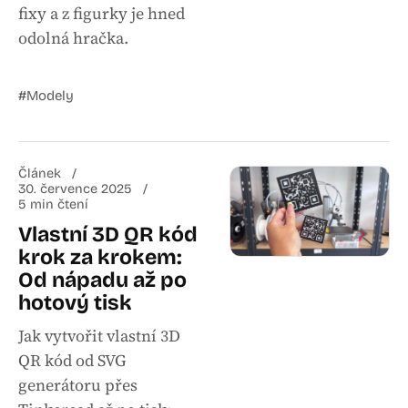
fixy a z figurky je hned
odolná hračka.
#Modely
Článek
30. července 2025
5 min čtení
Vlastní 3D QR kód
krok za krokem:
Od nápadu až po
hotový tisk
Jak vytvořit vlastní 3D
QR kód od SVG
generátoru přes