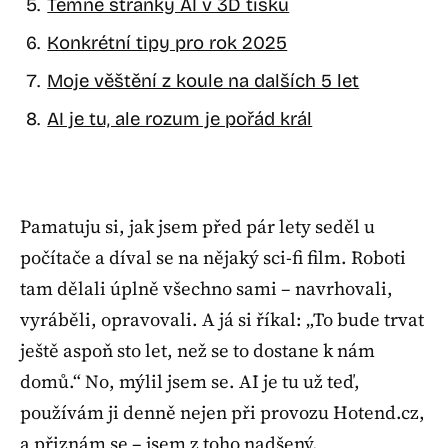
Temné stránky AI v 3D tisku
Konkrétní tipy pro rok 2025
Moje věštění z koule na dalších 5 let
AI je tu, ale rozum je pořád král
Pamatuju si, jak jsem před pár lety seděl u
počítače a díval se na nějaký sci-fi film. Roboti
tam dělali úplně všechno sami – navrhovali,
vyráběli, opravovali. A já si říkal: „To bude trvat
ještě aspoň sto let, než se to dostane k nám
domů.“ No, mýlil jsem se. AI je tu už teď,
používám ji denně nejen při provozu Hotend.cz,
a přiznám se – jsem z toho nadšený.