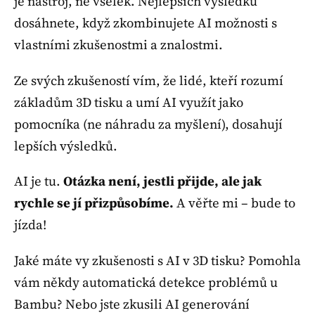
je nástroj, ne všelék. Nejlepších výsledků
dosáhnete, když zkombinujete AI možnosti s
vlastními zkušenostmi a znalostmi.
Ze svých zkušeností vím, že lidé, kteří rozumí
základům 3D tisku a umí AI využít jako
pomocníka (ne náhradu za myšlení), dosahují
lepších výsledků.
AI je tu.
Otázka není, jestli přijde, ale jak
rychle se jí přizpůsobíme.
A věřte mi – bude to
jízda!
Jaké máte vy zkušenosti s AI v 3D tisku? Pomohla
vám někdy automatická detekce problémů u
Bambu? Nebo jste zkusili AI generování