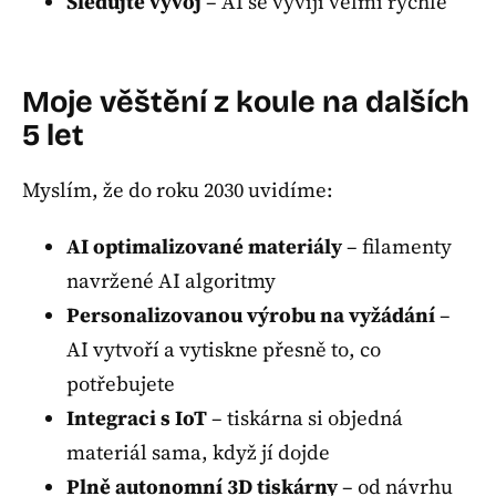
Sledujte vývoj
– AI se vyvíjí velmi rychle
Moje věštění z koule na dalších
5 let
Myslím, že do roku 2030 uvidíme:
AI optimalizované materiály
– filamenty
navržené AI algoritmy
Personalizovanou výrobu na vyžádání
–
AI vytvoří a vytiskne přesně to, co
potřebujete
Integraci s IoT
– tiskárna si objedná
materiál sama, když jí dojde
Plně autonomní 3D tiskárny
– od návrhu