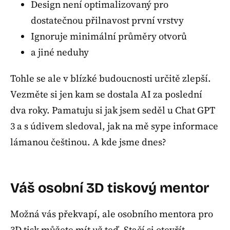
Design není optimalizovaný pro
dostatečnou přilnavost první vrstvy
Ignoruje minimální průměry otvorů
a jiné neduhy
Tohle se ale v blízké budoucnosti určitě zlepší.
Vezměte si jen kam se dostala AI za poslední
dva roky. Pamatuju si jak jsem seděl u Chat GPT
3 a s údivem sledoval, jak na mě sype informace
lámanou češtinou. A kde jsme dnes?
Váš osobní 3D tiskový mentor
Možná vás překvapí, ale osobního mentora pro
3D tisk můžete mít už teď. Stačí si otevřít