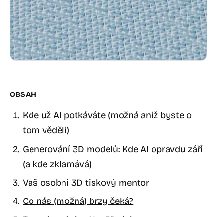
OBSAH
Kde už AI potkáváte (možná aniž byste o
tom věděli)
Generování 3D modelů: Kde AI opravdu září
(a kde zklamává)
Váš osobní 3D tiskový mentor
Co nás (možná) brzy čeká?