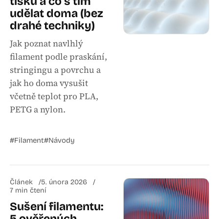
tisku a co s tím
udělat doma (bez
drahé techniky)
Jak poznat navlhlý
filament podle praskání,
stringingu a povrchu a
jak ho doma vysušit
včetně teplot pro PLA,
PETG a nylon.
#Filament
#Návody
Článek
5. února 2026
7 min čtení
Sušení filamentu:
5 ověřených