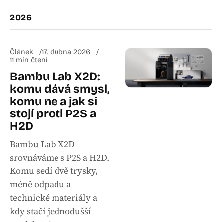
2026
Článek
17. dubna 2026
11 min čtení
Bambu Lab X2D:
komu dává smysl,
komu ne a jak si
stojí proti P2S a
H2D
Bambu Lab X2D
srovnáváme s P2S a H2D.
Komu sedí dvě trysky,
méně odpadu a
technické materiály a
kdy stačí jednodušší