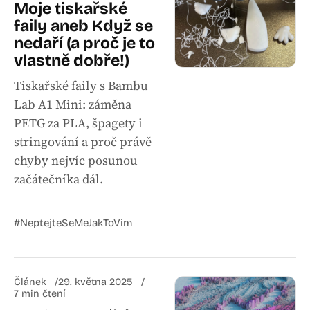
Moje tiskařské
faily aneb Když se
nedaří (a proč je to
vlastně dobře!)
Tiskařské faily s Bambu
Lab A1 Mini: záměna
PETG za PLA, špagety i
stringování a proč právě
chyby nejvíc posunou
začátečníka dál.
#NeptejteSeMeJakToVim
Článek
29. května 2025
7 min čtení