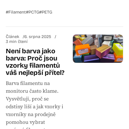
#Filament
#PCTG
#PETG
Článek
6. srpna 2025
3 min čtení
Není barva jako
barva: Proč jsou
vzorky filamentů
váš nejlepší přítel?
Barva filamentu na
monitoru často klame.
Vysvětluji, proč se
odstíny liší a jak vzorky i
vzorníky na prodejně
pomohou vybrat