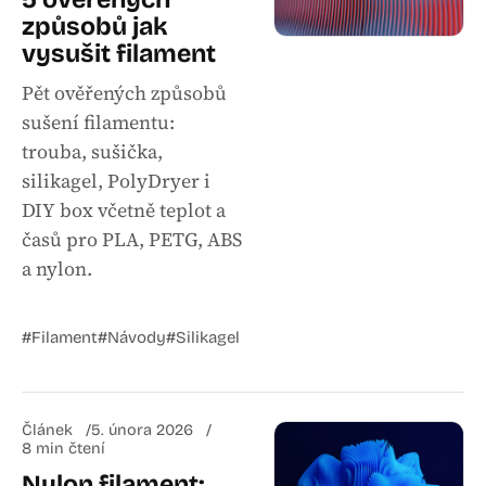
způsobů jak
vysušit filament
Pět ověřených způsobů
sušení filamentu:
trouba, sušička,
silikagel, PolyDryer i
DIY box včetně teplot a
časů pro PLA, PETG, ABS
a nylon.
#Filament
#Návody
#Silikagel
Článek
5. února 2026
8 min čtení
Nylon filament: