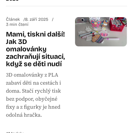
Článek
8. září 2025
3 min čtení
Mami, tiskni další!
Jak 3D
omalovánky
zachraňují situaci,
když se děti nudí
3D omalovánky z PLA
zabaví děti na cestách i
doma. Stačí rychlý tisk
bez podpor, obyčejné
fixy a z figurky je hned
odolná hračka.