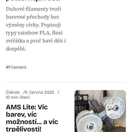
Duhové filamenty tvoří
barevné přechody bez
výměny cívky. Popisuji
typy rainbow PLA, flexi
zvířátka a proč baví děti i
dospělé.
#Filament
Článek
11. června 2025
10 min čtení
AMS Lite: Víc
barev, víc
možností… a víc
trpělivosti!