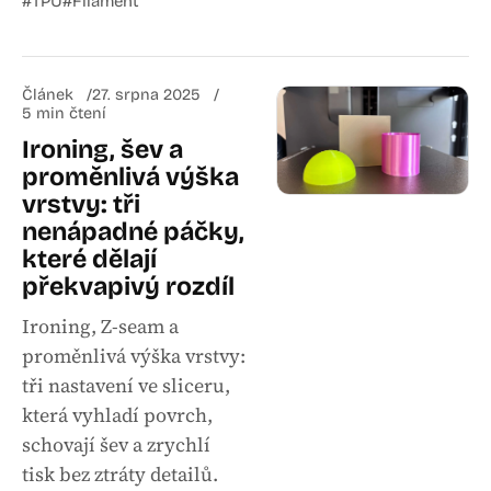
#TPU
#Filament
Článek
27. srpna 2025
5 min čtení
Ironing, šev a
proměnlivá výška
vrstvy: tři
nenápadné páčky,
které dělají
překvapivý rozdíl
Ironing, Z-seam a
proměnlivá výška vrstvy:
tři nastavení ve sliceru,
která vyhladí povrch,
schovají šev a zrychlí
tisk bez ztráty detailů.