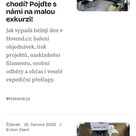
chodí? Pojďte s
námi na malou
exkurzi!
Jak vypadá běžný den v
Hotend.cz: balení
objednávek, tisk
projektů, naskladnění
filamentu, osobní
odběry a občas i veselé
expediční přešlapy.
#Hotend.cz
Článek
6. června 2025
6 min čtení