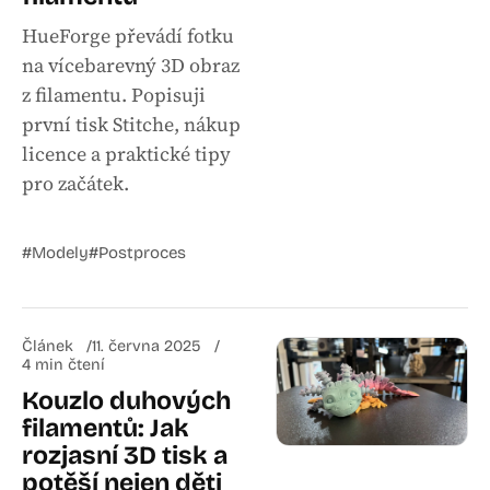
HueForge převádí fotku
na vícebarevný 3D obraz
z filamentu. Popisuji
první tisk Stitche, nákup
licence a praktické tipy
pro začátek.
#Modely
#Postproces
Článek
11. června 2025
4 min čtení
Kouzlo duhových
filamentů: Jak
rozjasní 3D tisk a
potěší nejen děti