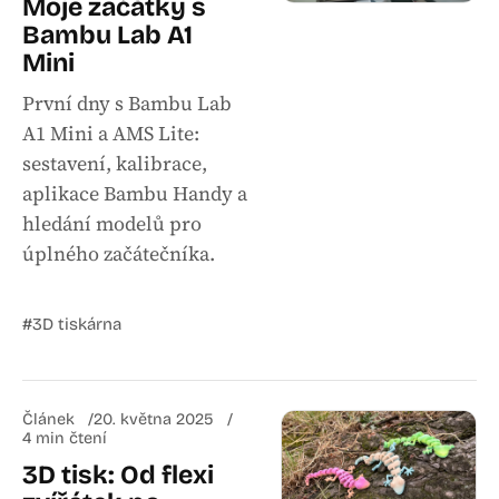
Moje začátky s
Bambu Lab A1
Mini
První dny s Bambu Lab
A1 Mini a AMS Lite:
sestavení, kalibrace,
aplikace Bambu Handy a
hledání modelů pro
úplného začátečníka.
#3D tiskárna
Článek
20. května 2025
4 min čtení
3D tisk: Od flexi