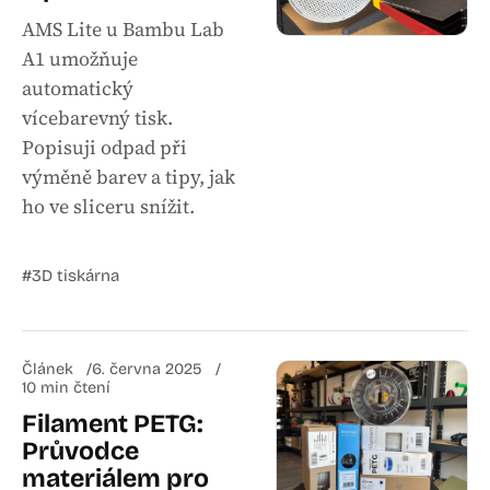
AMS Lite u Bambu Lab
A1 umožňuje
automatický
vícebarevný tisk.
Popisuji odpad při
výměně barev a tipy, jak
ho ve sliceru snížit.
#3D tiskárna
Článek
6. června 2025
10 min čtení
Filament PETG:
Průvodce
materiálem pro