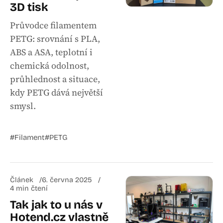
3D tisk
Průvodce filamentem
PETG: srovnání s PLA,
ABS a ASA, teplotní i
chemická odolnost,
průhlednost a situace,
kdy PETG dává největší
smysl.
#Filament
#PETG
Článek
6. června 2025
4 min čtení
Tak jak to u nás v
Hotend.cz vlastně