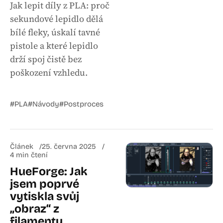
Jak lepit díly z PLA: proč
sekundové lepidlo dělá
bílé fleky, úskalí tavné
pistole a které lepidlo
drží spoj čistě bez
poškození vzhledu.
#PLA
#Návody
#Postproces
Článek
25. června 2025
4 min čtení
HueForge: Jak
jsem poprvé
vytiskla svůj
„obraz“ z
filamentu