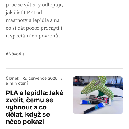
proč se výtisky odlepují,
jak čistit PEI od
mastnoty a lepidla a na
co si dát pozor při mytí i
u speciálních povrchů.
#Návody
Článek
2. července 2025
5 min čtení
PLA a lepidla: Jaké
zvolit, čemu se
vyhnout a co
dělat, když se
něco pokazí