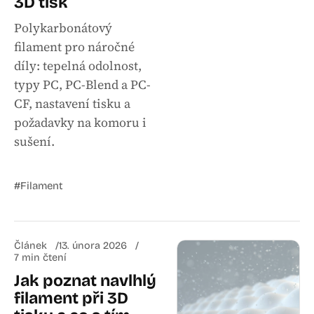
3D tisk
Polykarbonátový
filament pro náročné
díly: tepelná odolnost,
typy PC, PC-Blend a PC-
CF, nastavení tisku a
požadavky na komoru i
sušení.
#Filament
Článek
13. února 2026
7 min čtení
Jak poznat navlhlý
filament při 3D