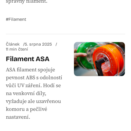
správný filament.
#Filament
Článek
5. srpna 2025
11 min čtení
Filament ASA
ASA filament spojuje
pevnost ABS s odolností
vůči UV záření. Hodí se
na venkovní díly,
vyžaduje ale uzavřenou
komoru a pečlivé
nastavení.