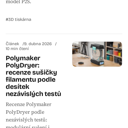
model P2S.
#3D tiskárna
Článek
9. dubna 2026
10 min čtení
Polymaker
PolyDryer:
recenze sušičky
filamentu podle
desítek
nezávislých testů
Recenze Polymaker
PolyDryer podle
nezávislých testů:
modulární sušení i