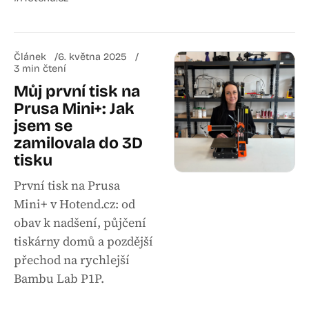
Článek
6. května 2025
3 min čtení
Můj první tisk na
Prusa Mini+: Jak
jsem se
zamilovala do 3D
tisku
První tisk na Prusa
Mini+ v Hotend.cz: od
obav k nadšení, půjčení
tiskárny domů a pozdější
přechod na rychlejší
Bambu Lab P1P.