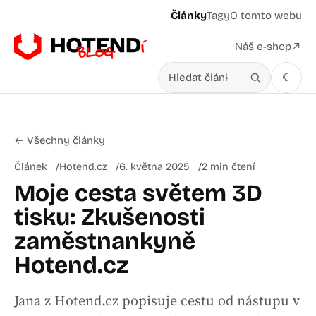
Články
Tagy
O tomto webu
Náš e-shop
↗
☾
Hledat v článcích
← Všechny články
Článek
Hotend.cz
6. května 2025
2 min čtení
Moje cesta světem 3D
tisku: Zkušenosti
zaměstnankyně
Hotend.cz
Jana z Hotend.cz popisuje cestu od nástupu v