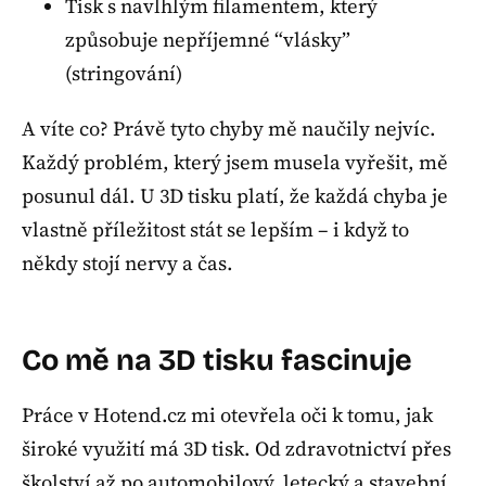
Tisk s navlhlým filamentem, který
způsobuje nepříjemné “vlásky”
(stringování)
A víte co? Právě tyto chyby mě naučily nejvíc.
Každý problém, který jsem musela vyřešit, mě
posunul dál. U 3D tisku platí, že každá chyba je
vlastně příležitost stát se lepším – i když to
někdy stojí nervy a čas.
Co mě na 3D tisku fascinuje
Práce v Hotend.cz mi otevřela oči k tomu, jak
široké využití má 3D tisk. Od zdravotnictví přes
školství až po automobilový, letecký a stavební