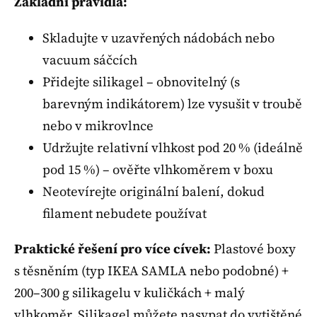
Základní pravidla:
Skladujte v uzavřených nádobách nebo
vacuum sáčcích
Přidejte silikagel – obnovitelný (s
barevným indikátorem) lze vysušit v troubě
nebo v mikrovlnce
Udržujte relativní vlhkost pod 20 % (ideálně
pod 15 %) – ověřte vlhkoměrem v boxu
Neotevírejte originální balení, dokud
filament nebudete používat
Praktické řešení pro více cívek:
Plastové boxy
s těsněním (typ IKEA SAMLA nebo podobné) +
200–300 g silikagelu v kuličkách + malý
vlhkoměr. Silikagel můžete nasypat do vytištěné