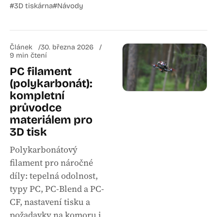
#3D tiskárna
#Návody
Článek
30. března 2026
9 min čtení
PC filament
(polykarbonát):
kompletní
průvodce
materiálem pro
3D tisk
Polykarbonátový
filament pro náročné
díly: tepelná odolnost,
typy PC, PC-Blend a PC-
CF, nastavení tisku a
požadavky na komoru i