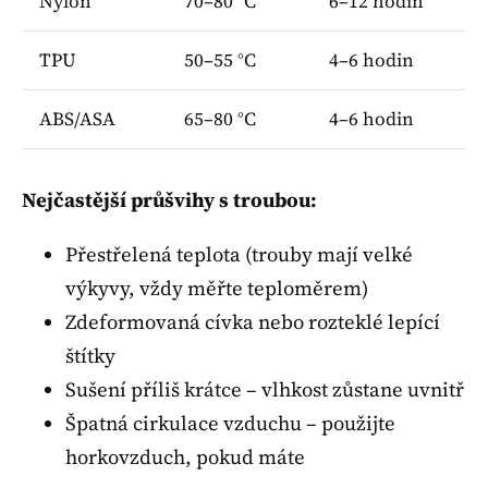
Nylon
70–80 °C
6–12 hodin
TPU
50–55 °C
4–6 hodin
ABS/ASA
65–80 °C
4–6 hodin
Nejčastější průšvihy s troubou:
Přestřelená teplota (trouby mají velké
výkyvy, vždy měřte teploměrem)
Zdeformovaná cívka nebo rozteklé lepící
štítky
Sušení příliš krátce – vlhkost zůstane uvnitř
Špatná cirkulace vzduchu – použijte
horkovzduch, pokud máte