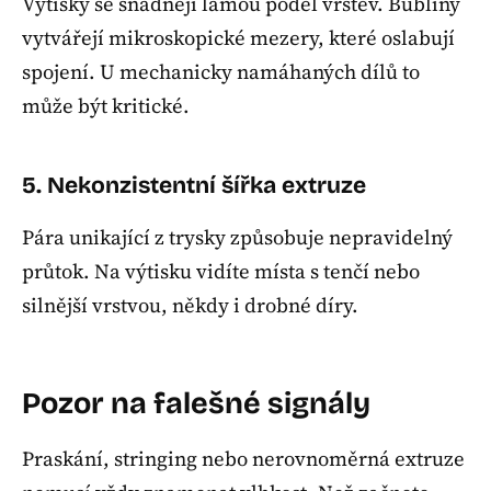
Výtisky se snadněji lámou podél vrstev. Bubliny
vytvářejí mikroskopické mezery, které oslabují
spojení. U mechanicky namáhaných dílů to
může být kritické.
5. Nekonzistentní šířka extruze
Pára unikající z trysky způsobuje nepravidelný
průtok. Na výtisku vidíte místa s tenčí nebo
silnější vrstvou, někdy i drobné díry.
Pozor na falešné signály
Praskání, stringing nebo nerovnoměrná extruze