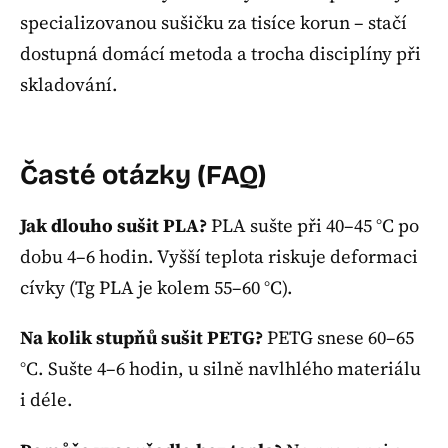
specializovanou sušičku za tisíce korun – stačí
dostupná domácí metoda a trocha disciplíny při
skladování.
Časté otázky (FAQ)
Jak dlouho sušit PLA?
PLA sušte při 40–45 °C po
dobu 4–6 hodin. Vyšší teplota riskuje deformaci
cívky (Tg PLA je kolem 55–60 °C).
Na kolik stupňů sušit PETG?
PETG snese 60–65
°C. Sušte 4–6 hodin, u silně navlhlého materiálu
i déle.