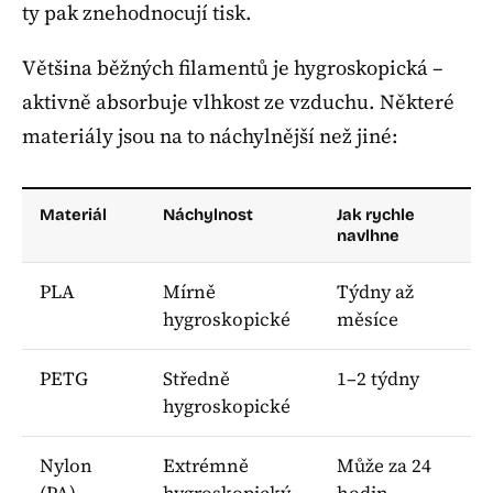
ty pak znehodnocují tisk.
Většina běžných filamentů je hygroskopická –
aktivně absorbuje vlhkost ze vzduchu. Některé
materiály jsou na to náchylnější než jiné:
Materiál
Náchylnost
Jak rychle
navlhne
PLA
Mírně
Týdny až
hygroskopické
měsíce
PETG
Středně
1–2 týdny
hygroskopické
Nylon
Extrémně
Může za 24
(PA)
hygroskopický
hodin