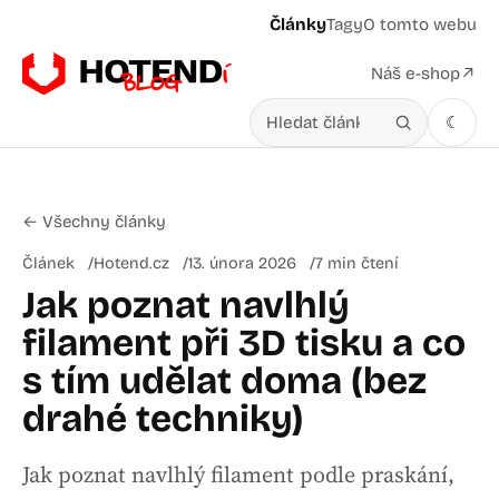
Články
Tagy
O tomto webu
Náš e-shop
↗
☾
Hledat v článcích
← Všechny články
Článek
Hotend.cz
13. února 2026
7 min čtení
Jak poznat navlhlý
filament při 3D tisku a co
s tím udělat doma (bez
drahé techniky)
Jak poznat navlhlý filament podle praskání,