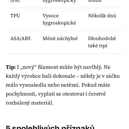
TPU
Vysoce
Několik dnů
hygroskopické
ASA/ABS
Méně náchylné
Dlouhodobě
také trpí
Tip:
I „nový“ filament může být navlhlý. Ne
každý výrobce balí dokonale – někdy je v sáčku
málo vysoušedla nebo netěsní. Pokud máte
pochybnosti, vyplatí se otestovat i čerstvě
rozbalený materiál.
5 spolehlivých příznaků