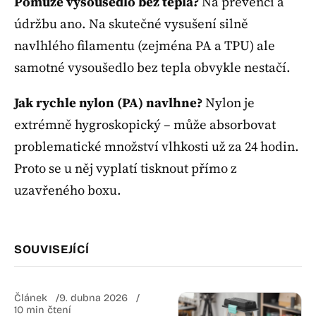
Pomůže vysoušedlo bez tepla?
Na prevenci a
údržbu ano. Na skutečné vysušení silně
navlhlého filamentu (zejména PA a TPU) ale
samotné vysoušedlo bez tepla obvykle nestačí.
Jak rychle nylon (PA) navlhne?
Nylon je
extrémně hygroskopický – může absorbovat
problematické množství vlhkosti už za 24 hodin.
Proto se u něj vyplatí tisknout přímo z
uzavřeného boxu.
SOUVISEJÍCÍ
Článek
9. dubna 2026
10 min čtení