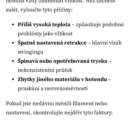
nemusí vždy znamenat vlhkost. Než začnete
sušit, vyloučte tyto příčiny:
Příliš vysoká teplota
– způsobuje podobné
problémy jako vlhkost
Špatně nastavená retrakce
– hlavní viník
stringingu
Špinavá nebo opotřebovaná tryska
–
nekonzistentní průtok
Zbytky jiného materiálu v hotendu
–
praskání a nerovnoměrnosti
Pokud jste nedávno měnili filament nebo
nastavení, zkontrolujte nejdřív tyto faktory.