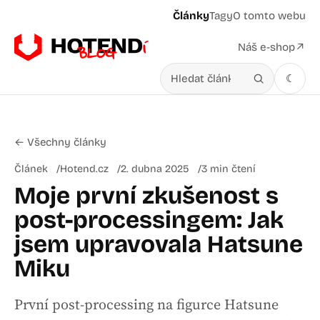
Články
Tagy
O tomto webu
Náš e-shop
↗
☾
Hledat v článcích
← Všechny články
Článek
Hotend.cz
2. dubna 2025
3 min čtení
Moje první zkušenost s
post-processingem: Jak
jsem upravovala Hatsune
Miku
První post-processing na figurce Hatsune