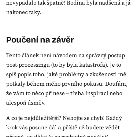
nevypadalo tak špatně! Rodina byla nadšená a já
nakonec taky.
Poučení na závěr
Tento článek není návodem na správný postup
post-processingu (to by byla katastrofa). Je to
spíš popis toho, jaké problémy a zkušenosti mě
potkaly během mého prvního pokusu. Doufám,
že vám to něco přinese – třeba inspiraci nebo
alespoň úsměv.
A co je nejdůležitější? Nebojte se chyb! Každý
krok vás posune dál a příště už budete vědět
přesně, co dělat (a co rozhodně nedělat).