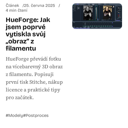
Článek
25. června 2025
4 min čtení
HueForge: Jak
jsem poprvé
vytiskla svůj
„obraz“ z
filamentu
HueForge převádí fotku
na vícebarevný 3D obraz
z filamentu. Popisuji
první tisk Stitche, nákup
licence a praktické tipy
pro začátek.
#Modely
#Postproces