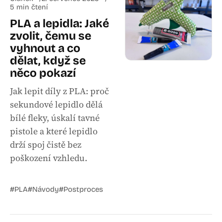
5 min čtení
PLA a lepidla: Jaké
zvolit, čemu se
vyhnout a co
dělat, když se
něco pokazí
Jak lepit díly z PLA: proč
sekundové lepidlo dělá
bílé fleky, úskalí tavné
pistole a které lepidlo
drží spoj čistě bez
poškození vzhledu.
#PLA
#Návody
#Postproces