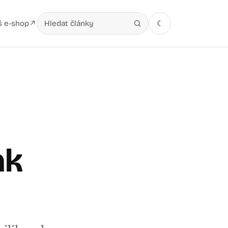
š e-shop
☾
↗
Hledat v článcích
ak