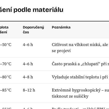
šení podle materiálu
plota
Doporučený
Poznámka
šení
čas
–50 °C
4–6 h
Citlivost na vlhkost nízká, al
se projeví
–70 °C
4–6 h
Často praská a „chlupatí“ při
–80 °C
4–8 h
Vyžaduje stabilní teplotu i při
–85 °C
8–12 h
Extrémně hygroskopický – su
tisknout ze sušičky