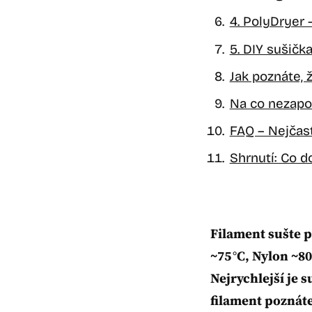
4. PolyDryer 
5. DIY sušičk
Jak poznáte, 
Na co nezapo
FAQ – Nejčast
Shrnutí: Co 
Filament sušte p
~75 °C, Nylon ~8
Nejrychlejší je 
filament poznát