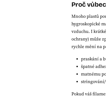
Proč vůbec 
Mnoho plastů pou
hygroskopické ma
vzduchu. I krátk
ochrany) může způ
rychle mění na p
praskání a b
špatné adhe
matnému pov
stringování/
Pokud váš filame