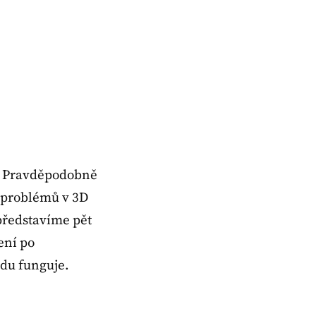
u? Pravděpodobně
“ problémů v 3D
 představíme pět
ení po
vdu funguje.