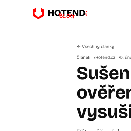
← Všechny články
Článek
Hotend.cz
5. ún
Sušení
ověře
vysuši