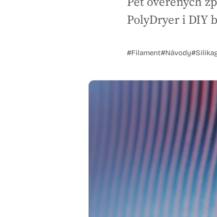
Pět ověřených způ
PolyDryer i DIY 
#Filament
#Návody
#Silika