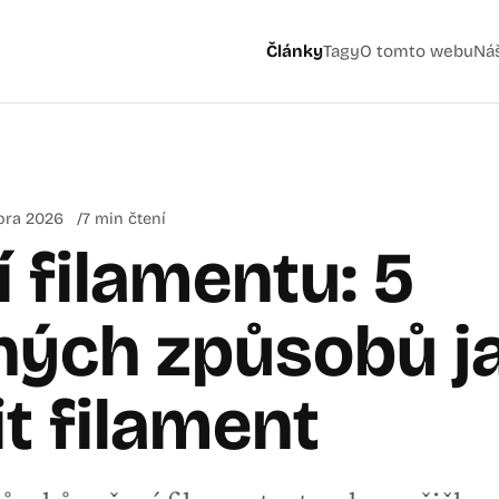
Články
Tagy
O tomto webu
Ná
ora 2026
7 min čtení
 filamentu: 5
ných způsobů j
t filament