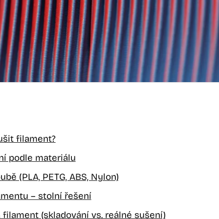
šit filament?
í podle materiálu
roubě (PLA, PETG, ABS, Nylon)
lamentu – stolní řešení
a filament (skladování vs. reálné sušení)