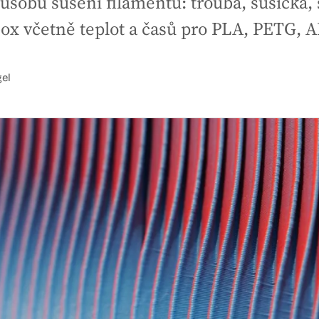
sobů sušení filamentu: trouba, sušička, s
box včetně teplot a časů pro PLA, PETG, A
gel