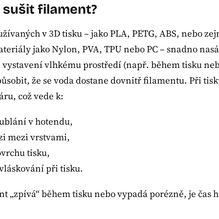
sušit filament?
žívaných v 3D tisku – jako PLA, PETG, ABS, nebo ze
teriály jako Nylon, PVA, TPU nebo PC – snadno nasáv
é vystavení vlhkému prostředí (např. během tisku ne
sobit, že se voda dostane dovnitř filamentu. Při tisku
áru, což vede k:
ublání v hotendu,
zi mezi vrstvami,
rchu tisku,
vláskování při tisku.
nt „zpívá“ během tisku nebo vypadá porézně, je čas h