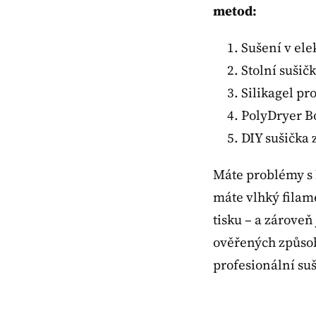
metod:
Sušení v ele
Stolní sušič
Silikagel pr
PolyDryer B
DIY sušička 
Máte problémy s
máte vlhký filam
tisku – a zárove
ověřených způsobů
profesionální suš