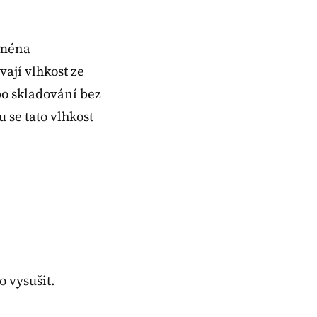
jména
ají vlhkost ze
bo skladování bez
 se tato vlhkost
o vysušit.