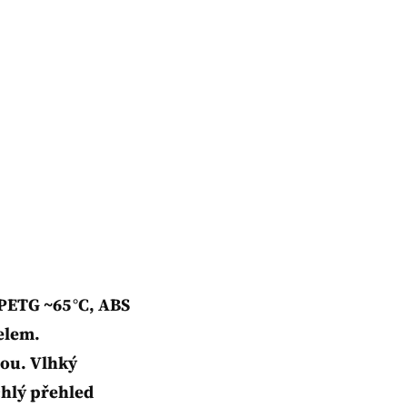
 PETG ~65 °C, ABS
gelem.
dou. Vlhký
hlý přehled