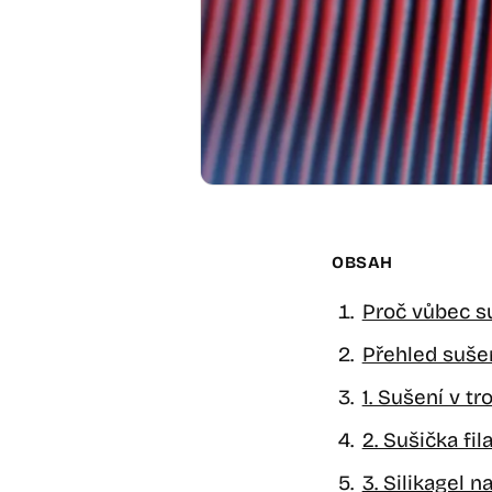
OBSAH
Proč vůbec su
Přehled sušen
1. Sušení v t
2. Sušička fi
3. Silikagel n