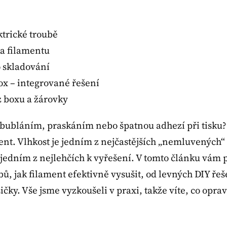
ktrické troubě
ka filamentu
o skladování
ox – integrované řešení
z boxu a žárovky
 bubláním, praskáním nebo špatnou adhezí při tisk
ent. Vlhkost je jedním z nejčastějších „nemluvených
ň jedním z nejlehčích k vyřešení. V tomto článku vám
, jak filament efektivně vysušit, od levných DIY řeš
ičky. Vše jsme vyzkoušeli v praxi, takže víte, co opra