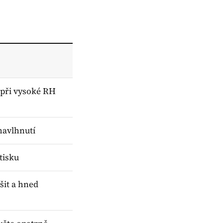
e při vysoké RH
 navlhnutí
 tisku
šit a hned