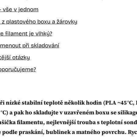
– vše v jednom
a z plastového boxu a žárovky
že filament je vlhký?
menout při skladování
ější otázky
doporučujeme?
ři nízké stabilní teplotě několik hodin (PLA ~45 °C,
0 °C) a pak ho skladujte v uzavřeném boxu se silika
sušička filamentu, nejlevnější trouba s teplotní son
e podle praskání, bublinek a matného povrchu.
Ryc