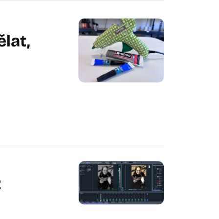
lat,
z