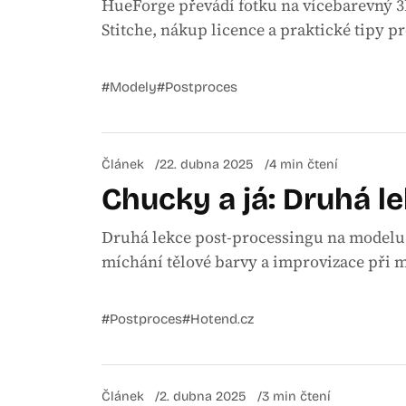
HueForge převádí fotku na vícebarevný 3D
Stitche, nákup licence a praktické tipy pr
#Modely
#Postproces
Článek
22. dubna 2025
4 min čtení
Chucky a já: Druhá l
Druhá lekce post-processingu na modelu 
míchání tělové barvy a improvizace při m
#Postproces
#Hotend.cz
Článek
2. dubna 2025
3 min čtení