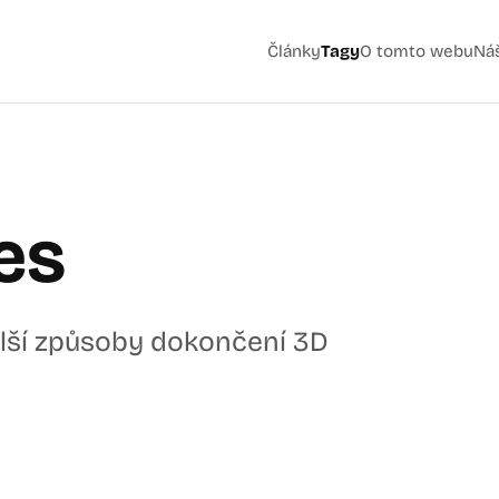
Články
Tagy
O tomto webu
Ná
es
další způsoby dokončení 3D