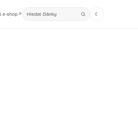
š e-shop
☾
↗
Hledat v článcích