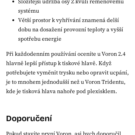
Složitější údržba osy Z kvůli řemenovému
systému
Větší prostor k vyhřívání znamená delší
dobu na dosažení provozní teploty a vyšší
spotřebu energie
Při každodenním používání oceníte u Voron 2.4
hlavně lepší přístup k tiskové hlavě. Když
potřebujete vyměnit trysku nebo opravit ucpání,
je to mnohem jednodušší než u Voron Tridentu,
kde je tisková hlava nahoře pod plexisklem.
Doporučení
Pokud stavíte první Voron, asi bych doporučil