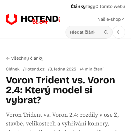
Články
Tagy
O tomto webu
Náš e-shop
↗
☾
Hledat v článcích
← Všechny články
Článek
Hotend.cz
8. ledna 2025
4 min čtení
Voron Trident vs. Voron
2.4: Který model si
vybrat?
Voron Trident vs. Voron 2.4: rozdíly v ose Z,
stavbě, velikostech a vyhřívání komory,