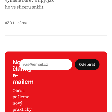
výměně barev a tipy, jak
ho ve sliceru snížit.
#3D tiskárna
Nové
E-mailová adresa
Odebírat
články
e-
mailem
Občas
pošleme
nový
praktický