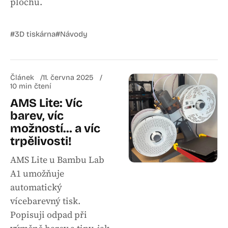
plochu.
#3D tiskárna
#Návody
Článek
11. června 2025
10 min čtení
AMS Lite: Víc
barev, víc
možností… a víc
trpělivosti!
AMS Lite u Bambu Lab
A1 umožňuje
automatický
vícebarevný tisk.
Popisuji odpad při