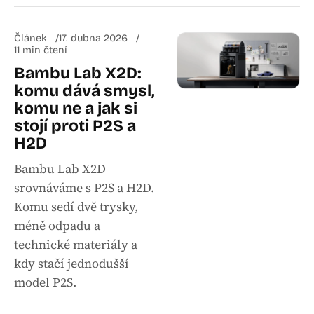
Článek
17. dubna 2026
11 min čtení
Bambu Lab X2D:
komu dává smysl,
komu ne a jak si
stojí proti P2S a
H2D
Bambu Lab X2D
srovnáváme s P2S a H2D.
Komu sedí dvě trysky,
méně odpadu a
technické materiály a
kdy stačí jednodušší
model P2S.