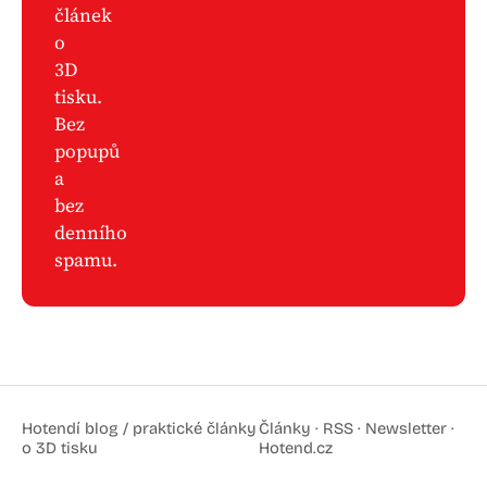
článek
o
3D
tisku.
Bez
popupů
a
bez
denního
spamu.
Hotendí blog / praktické články
Články
·
RSS
·
Newsletter
·
o 3D tisku
Hotend.cz