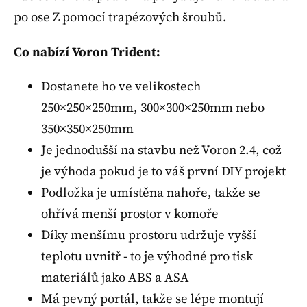
po ose Z pomocí trapézových šroubů.
Co nabízí Voron Trident:
Dostanete ho ve velikostech
250×250×250mm, 300×300×250mm nebo
350×350×250mm
Je jednodušší na stavbu než Voron 2.4, což
je výhoda pokud je to váš první DIY projekt
Podložka je umístěna nahoře, takže se
ohřívá menší prostor v komoře
Díky menšímu prostoru udržuje vyšší
teplotu uvnitř - to je výhodné pro tisk
materiálů jako ABS a ASA
Má pevný portál, takže se lépe montují