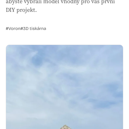
abyste vybrali model vhodný pro váš první
DIY projekt.
#Voron
#3D tiskárna