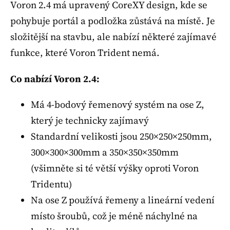
Voron 2.4 má upravený CoreXY design, kde se
pohybuje portál a podložka zůstává na místě. Je
složitější na stavbu, ale nabízí některé zajímavé
funkce, které Voron Trident nemá.
Co nabízí Voron 2.4:
Má 4-bodový řemenový systém na ose Z,
který je technicky zajímavý
Standardní velikosti jsou 250×250×250mm,
300×300×300mm a 350×350×350mm
(všimněte si té větší výšky oproti Voron
Tridentu)
Na ose Z používá řemeny a lineární vedení
místo šroubů, což je méně náchylné na