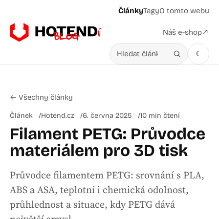
Články
Tagy
O tomto webu
Náš e-shop
↗
☾
Hledat v článcích
← Všechny články
Článek
Hotend.cz
6. června 2025
10 min čtení
Filament PETG: Průvodce
materiálem pro 3D tisk
Průvodce filamentem PETG: srovnání s PLA,
ABS a ASA, teplotní i chemická odolnost,
průhlednost a situace, kdy PETG dává