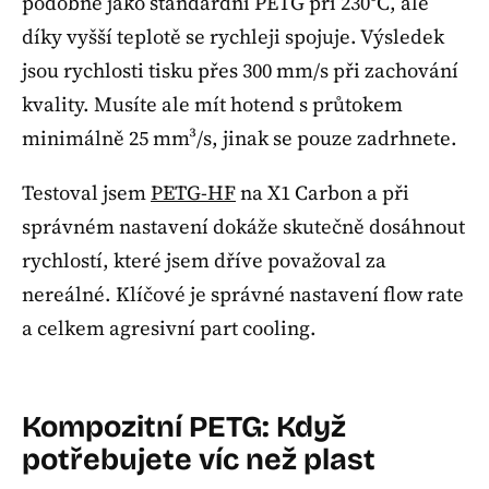
podobně jako standardní PETG při 230°C, ale
díky vyšší teplotě se rychleji spojuje. Výsledek
jsou rychlosti tisku přes 300 mm/s při zachování
kvality. Musíte ale mít hotend s průtokem
minimálně 25 mm³/s, jinak se pouze zadrhnete.
Testoval jsem
PETG-HF
na X1 Carbon a při
správném nastavení dokáže skutečně dosáhnout
rychlostí, které jsem dříve považoval za
nereálné. Klíčové je správné nastavení flow rate
a celkem agresivní part cooling.
Kompozitní PETG: Když
potřebujete víc než plast