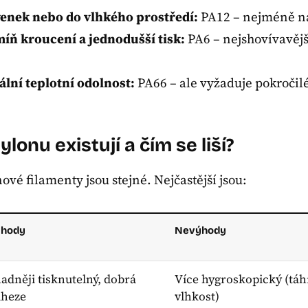
 venek nebo do vlhkého prostředí:
PA12 – nejméně na
míň kroucení a jednodušší tisk:
PA6 – nejshovívavějš
lní teplotní odolnost:
PA66 – ale vyžaduje pokročil
lonu existují a čím se liší?
vé filamenty jsou stejné. Nejčastější jsou:
ýhody
Nevýhody
adněji tisknutelný, dobrá
Více hygroskopický (tá
dheze
vlhkost)