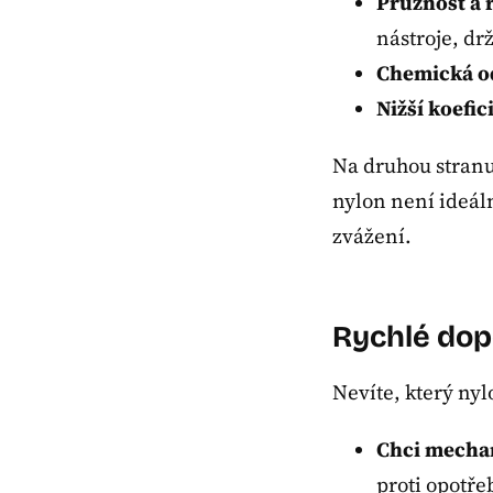
Pružnost a 
nástroje, dr
Chemická o
Nižší koefic
Na druhou stranu 
nylon není ideáln
zvážení.
Rychlé dop
Nevíte, který nyl
Chci mechan
proti opotře