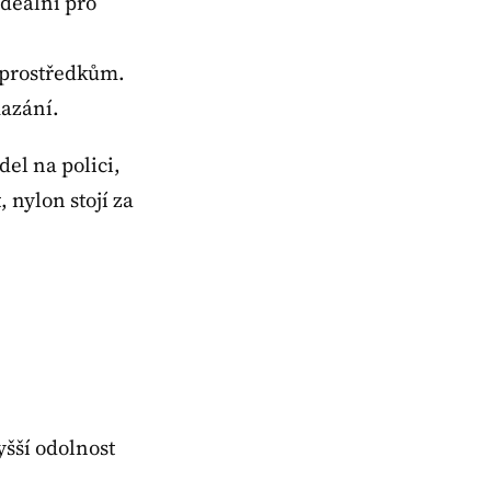
ideální pro
 prostředkům.
mazání.
del na polici,
 nylon stojí za
šší odolnost