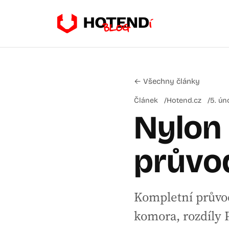
← Všechny články
Článek
Hotend.cz
5. ún
Nylon 
průvod
Kompletní průvod
komora, rozdíly 