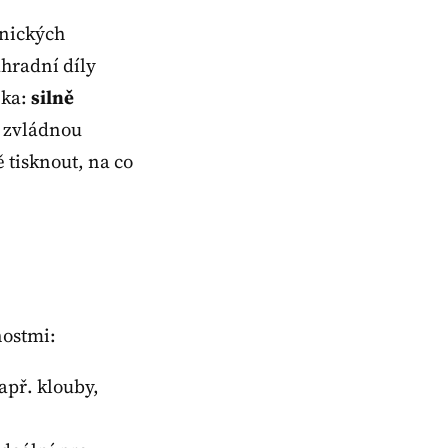
hnických
áhradní díly
ika:
silně
m zvládnou
 tisknout, na co
nostmi:
apř. klouby,