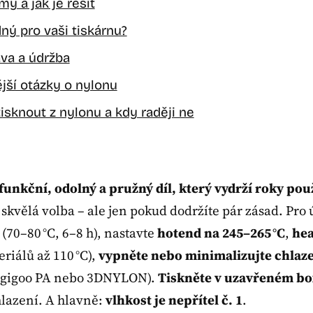
y a jak je řešit
ný pro vaši tiskárnu?
ava a údržba
jší otázky o nylonu
tisknout z nylonu a kdy raději ne
funkční, odolný a pružný díl, který vydrží roky pou
 skvělá volba – ale jen pokud dodržíte pár zásad. Pro 
(70–80 °C, 6–8 h), nastavte
hotend na 245–265 °C
,
hea
riálů až 110 °C),
vypněte nebo minimalizujte chlaz
agigoo PA nebo 3DNYLON).
Tiskněte v uzavřeném b
hlazení. A hlavně:
vlhkost je nepřítel č. 1
.