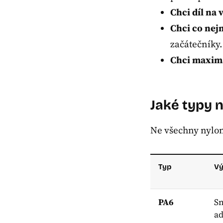
Chci díl na
Chci co nej
začátečníky.
Chci maximá
Jaké typy ny
Ne všechny nylono
Typ
V
PA6
Sn
a