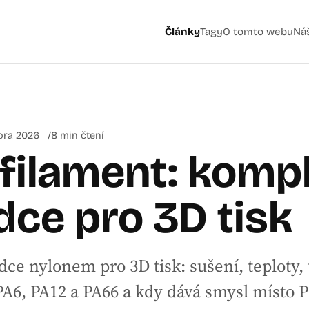
Články
Tagy
O tomto webu
Ná
ora 2026
8 min čtení
filament: kompl
ce pro 3D tisk
ce nylonem pro 3D tisk: sušení, teploty,
PA6, PA12 a PA66 a kdy dává smysl místo