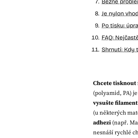
Běžné problém
Je nylon vhod
Po tisku: úpr
FAQ: Nejčastě
Shrnutí: Kdy 
Chcete tisknout 
(polyamid, PA) je
vysušte filament
(u některých mate
adhezi
(např. M
nesnáší rychlé c