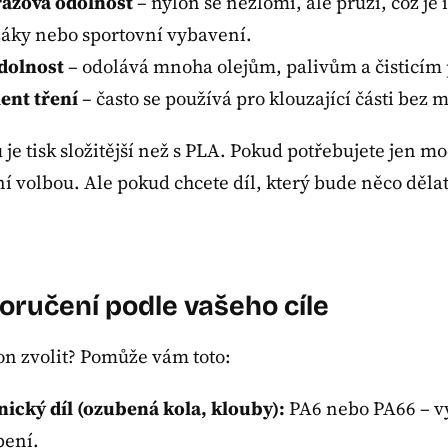
rázová odolnost
– nylon se nezlomí, ale pruží, což je 
žáky nebo sportovní vybavení.
dolnost
– odolává mnoha olejům, palivům a čisticím
ient tření
– často se používá pro klouzající části bez 
je tisk složitější než s PLA. Pokud potřebujete jen mo
í volbou. Ale pokud chcete díl, který bude něco dělat,
oručení podle vašeho cíle
on zvolit? Pomůže vám toto:
ický díl (ozubená kola, klouby):
PA6 nebo PA66 – vy
bení.