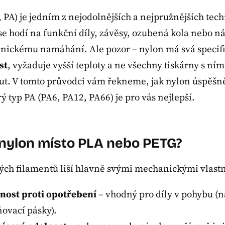
 PA) je jedním z nejodolnějších a nejpružnějších tec
se hodí na funkční díly, závěsy, ozubená kola nebo n
nickému namáhání. Ale pozor – nylon má svá specif
st
, vyžaduje vyšší teploty a ne všechny tiskárny s ní
out. V tomto průvodci vám řekneme, jak nylon úspěšně
rý typ PA (PA6, PA12, PA66) je pro vás nejlepší.
t nylon místo PLA nebo PETG?
ých filamentů liší hlavně svými mechanickými vlast
nost proti opotřebení
– vhodný pro díly v pohybu (n
ovací pásky).