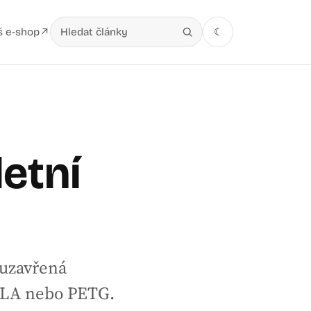
š e-shop
☾
↗
Hledat v článcích
etní
 uzavřená
 PLA nebo PETG.