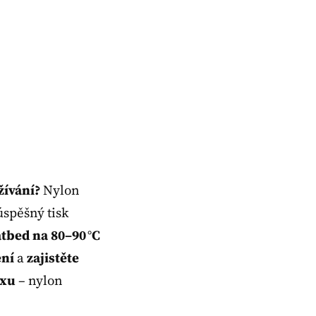
žívání?
Nylon
úspěšný tisk
tbed na 80–90 °C
ení
a
zajistěte
oxu
– nylon