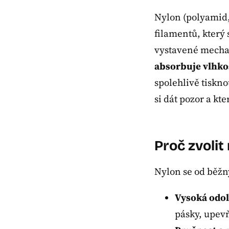
Nylon (polyamid,
filamentů, který 
vystavené mecha
absorbuje vlhko
spolehlivě tiskn
si dát pozor a kte
Proč zvoli
Nylon se od běžn
Vysoká odol
pásky, upevň