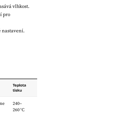
sává vlhkost.
í pro
é nastavení.
Teplota
tisku
hne
240–
260 °C