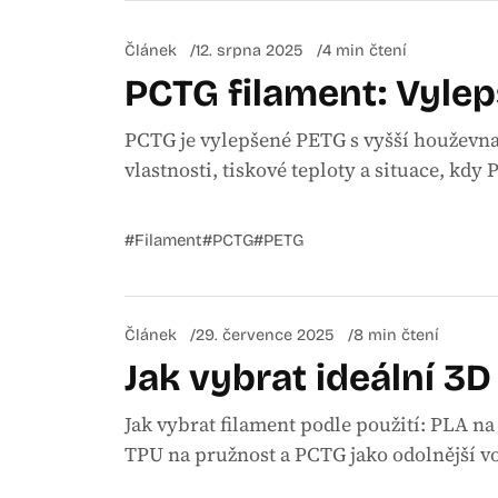
Článek
12. srpna 2025
4 min čtení
PCTG filament: Vyle
PCTG je vylepšené PETG s vyšší houževnat
vlastnosti, tiskové teploty a situace, kdy 
#Filament
#PCTG
#PETG
Článek
29. července 2025
8 min čtení
Jak vybrat ideální 3D
Jak vybrat filament podle použití: PLA na
TPU na pružnost a PCTG jako odolnější v