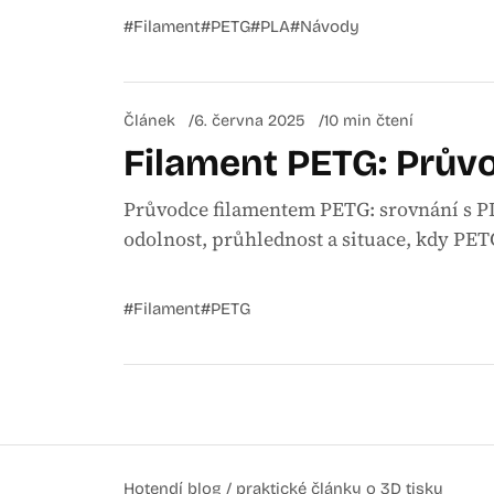
#Filament
#PETG
#PLA
#Návody
Článek
6. června 2025
10 min čtení
Filament PETG: Průvo
Průvodce filamentem PETG: srovnání s PL
odolnost, průhlednost a situace, kdy PETG
#Filament
#PETG
Hotendí blog / praktické články o 3D tisku