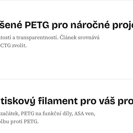
pšené PETG pro náročné proj
ostí a transparentností. Článek srovnává
PCTG zvolit.
 tiskový filament pro váš pr
 začátek, PETG na funkční díly, ASA ven,
olbu proti PETG.