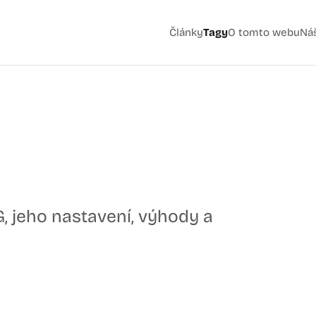
Články
Tagy
O tomto webu
Ná
G, jeho nastavení, výhody a