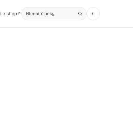
š e-shop
☾
↗
Hledat v článcích