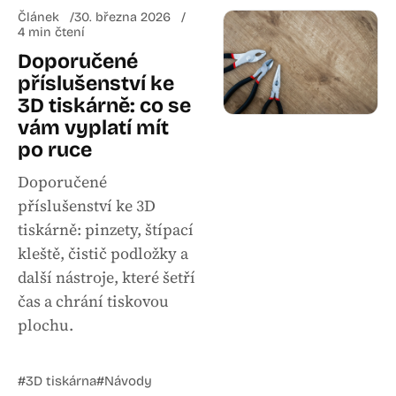
Článek
30. března 2026
4 min čtení
Doporučené
příslušenství ke
3D tiskárně: co se
vám vyplatí mít
po ruce
Doporučené
příslušenství ke 3D
tiskárně: pinzety, štípací
kleště, čistič podložky a
další nástroje, které šetří
čas a chrání tiskovou
plochu.
#3D tiskárna
#Návody