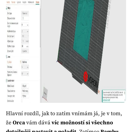
Hlavní rozdíl, jak to zatím vnímám já, je v tom,
že
Orca
vám dává
víc možností si všechno
detailněji nastavit a poladit
. Zatímco
Bambu