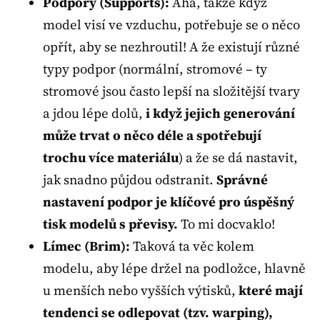
Podpory (Supports):
Aha, takže když
model visí ve vzduchu, potřebuje se o něco
opřít, aby se nezhroutil! A že existují různé
typy podpor (normální, stromové – ty
stromové jsou často lepší na složitější tvary
a jdou lépe dolů,
i když jejich generování
může trvat o něco déle a spotřebují
trochu více materiálu
) a že se dá nastavit,
jak snadno půjdou odstranit.
Správné
nastavení podpor je klíčové pro úspěšný
tisk modelů s převisy.
To mi docvaklo!
Límec (Brim):
Taková ta věc kolem
modelu, aby lépe držel na podložce, hlavně
u menších nebo vyšších výtisků,
které mají
tendenci se odlepovat (tzv. warping),