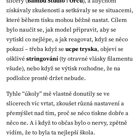
slicery (
Bambu Studio
i
Orcu
), a abychom
získávaly zkušenosti a setkávaly se se situacemi,
které během tisku mohou běžně nastat. Cílem
bylo naučit se, jak model připravit, aby se
vytiskl co nejlépe, a jak reagovat, když se něco
pokazí – třeba když se
ucpe tryska
, objeví se
ošklivé
stringování
(ty otravné vlásky filamentu
všude), nebo když se výtisk rozhodne, že na
podložce prostě držet nebude.
Tyhle “úkoly” mě vlastně donutily se ve
slicerech víc vrtat, zkoušet různá nastavení a
přemýšlet nad tím, proč se něco tiskne dobře a
něco ne. A i když to občas bylo o nervy, zpětně
vidím, že to byla ta nejlepší škola.