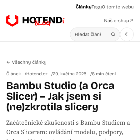
Články
Tagy
O tomto webu
Náš e-shop
↗
☾
Hledat v článcích
← Všechny články
Článek
Hotend.cz
29. května 2025
8 min čtení
Bambu Studio (a Orca
Slicer) – Jak jsem si
(ne)zkrotila slicery
Začátečnické zkušenosti s Bambu Studiem a
Orca Slicerem: ovládání modelu, podpory,