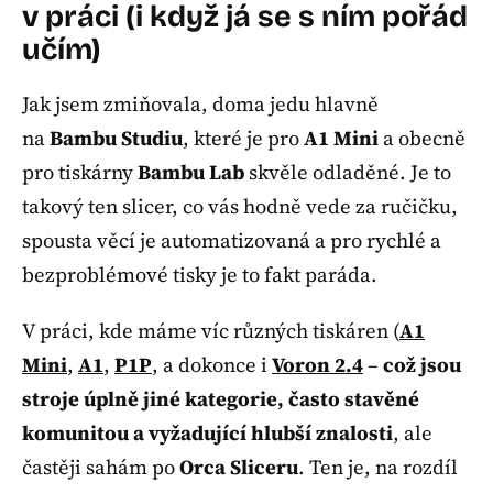
v práci (i když já se s ním pořád
učím)
Jak jsem zmiňovala, doma jedu hlavně
na
Bambu Studiu
, které je pro
A1 Mini
a obecně
pro tiskárny
Bambu Lab
skvěle odladěné. Je to
takový ten slicer, co vás hodně vede za ručičku,
spousta věcí je automatizovaná a pro rychlé a
bezproblémové tisky je to fakt paráda.
V práci, kde máme víc různých tiskáren (
A1
Mini
,
A1
,
P1P
, a dokonce i
Voron 2.4
–
což jsou
stroje úplně jiné kategorie, často stavěné
komunitou a vyžadující hlubší znalosti
, ale
častěji sahám po
Orca Sliceru
. Ten je, na rozdíl