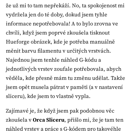
že už mi to tam nepřekáží. No, ta spokojenost mi
vydržela jen do té doby, dokud jsem tyhle
informace nepotřebovala! A to bylo zrovna ve
chvíli, když jsem poprvé zkoušela tisknout
Hueforge obrázek, kde je potřeba manuálně
měnit barvu filamentu v určitých vrstvách.
Najednou jsem tenhle náhled G-kódu a
jednotlivých vrstev zoufale potřebovala, abych
věděla, kde přesně mám tu změnu udělat. Takže
jsem opět musela pátrat v paměti (a v nastavení
sliceru), kde jsem to vlastně vypla.
Zajímavé je, že když jsem pak podobnou věc
zkoušela v
Orca Sliceru
, přišlo mi, že je tam ten
náhled vrstev a práce s G-kódem pro takovéhle