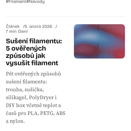
#Filament
#Návody
Článek
5. února 2026
7 min čtení
Sušení filamentu:
5 ověřených
způsobů jak
vysušit filament
Pět ověřených způsobů
sušení filamentu:
trouba, sušička,
silikagel, PolyDryer i
DIY box včetně teplot a
časů pro PLA, PETG, ABS
a nylon.