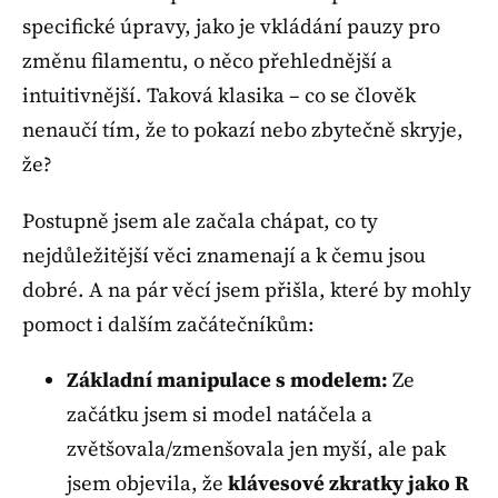
specifické úpravy, jako je vkládání pauzy pro
změnu filamentu, o něco přehlednější a
intuitivnější. Taková klasika – co se člověk
nenaučí tím, že to pokazí nebo zbytečně skryje,
že?
Postupně jsem ale začala chápat, co ty
nejdůležitější věci znamenají a k čemu jsou
dobré. A na pár věcí jsem přišla, které by mohly
pomoct i dalším začátečníkům:
Základní manipulace s modelem:
Ze
začátku jsem si model natáčela a
zvětšovala/zmenšovala jen myší, ale pak
jsem objevila, že
klávesové zkratky jako R