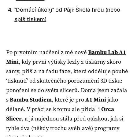
"Domácí úkoly" od Páji: Škola hrou (nebo
spíš tiskem)
Po prvotním nadšení z mé nové
Bambu Lab A1
Mini
, kdy první výtisky lezly z tiskárny skoro
samy, přišla na řadu fáze, která odděluje pouhé
‘tisknutí’ od skutečného porozumění 3D tisku:
ponoření se do světa slicerů. Doma jsem začala
s
Bambu Studiem
, které je pro
A1 Mini
jako
dělané. V práci se k tomu ale přidal i
Orca
Slicer
, a já najednou stála před otázkou, jak si
tyhle dva (někdy trochu svéhlavé) programy