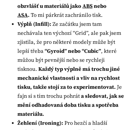
obzvlášť u materiálů jako
ABS
nebo
ASA
.
To mi párkrát zachránilo tisk.
Výplň (Infill):
Ze začátku jsem tam
nechávala ten výchozí “Grid”, ale pak jsem
zjistila, že pro některé modely může být
lepší třeba
“Gyroid” nebo “Cubic”
, které
můžou být pevnější nebo se rychleji
tisknou.
Každý typ výplně má trochu jiné
mechanické vlastnosti a vliv na rychlost
tisku, takže stojí za to experimentovat.
Je
fajn si s tím trochu pohrát
a sledovat, jak se
mění odhadovaná doba tisku a spotřeba
materiálu.
Žehlení (Ironing):
Pro hezčí a hladší