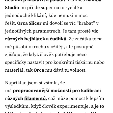
Studio
mi přijde super na to rychlé a
jednoduché klikání, kde nemusím moc
řešit,
Orca Slicer
mi dovolí se víc “hrabat” v
jednotlivých parametrech. Je tam prostě
víc
různých hejblátek a čudlíků
. Ze začátku to na
mě působilo trochu složitěji, ale postupně
zjišťuju, že když člověk potřebuje něco
specificky nastavit pro konkrétní tiskárnu nebo
materiál, tak
Orca
mu dává tu volnost.
Například jsem si všimla, že
má
propracovanější možnosti pro kalibraci
různých
filamentů
, což může pomoct k lepším
výsledkům, když člověk experimentuje,
a je to