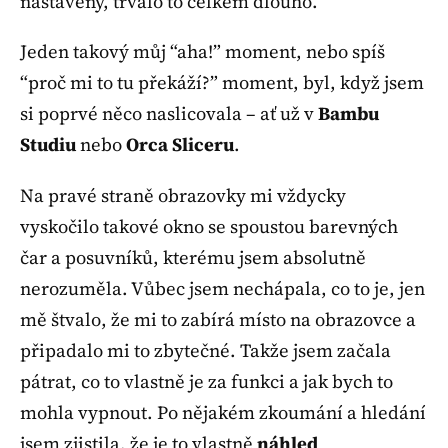
nastavený, trvalo to celkem dlouho.
Jeden takový můj “aha!” moment, nebo spíš
“proč mi to tu překáží?” moment, byl, když jsem
si poprvé něco naslicovala – ať už v
Bambu
Studiu
nebo
Orca Sliceru
.
Na pravé straně obrazovky mi vždycky
vyskočilo takové okno se spoustou barevných
čar a posuvníků, kterému jsem absolutně
nerozuměla. Vůbec jsem nechápala, co to je, jen
mě štvalo, že mi to zabírá místo na obrazovce a
připadalo mi to zbytečné. Takže jsem začala
pátrat, co to vlastně je za funkci a jak bych to
mohla vypnout. Po nějakém zkoumání a hledání
jsem zjistila, že je to vlastně
náhled