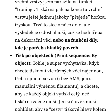
vrchní vrstvy jsem narazila na funkci
“Ironing”. Tiskárna pak na konci tu vrchní
vrstvu ještě jednou jakoby “přejede” horkou
tryskou. Trvá to sice o něco déle, ale
výsledek je o dost hladší, což se hodí třeba
na dekorační věci
nebo na funkční díly,
kde je potřeba hladký povrch.
Tisk po objektech (Print sequence: By
object):
Tohle je super vychytávka, když
chcete tisknout víc různých věcí najednou,
třeba i jinou barvou (i bez AMS, jen s
manuální výměnou filamentu), a chcete,
aby se každý objekt vytiskl celý, než
tiskárna začne další. Jen si člověk musí
pohlídat, aby se “cesty” tiskové hlavy kolem