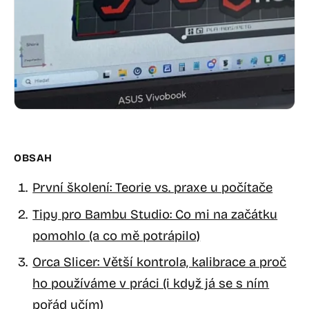
OBSAH
První školení: Teorie vs. praxe u počítače
Tipy pro Bambu Studio: Co mi na začátku
pomohlo (a co mě potrápilo)
Orca Slicer: Větší kontrola, kalibrace a proč
ho používáme v práci (i když já se s ním
pořád učím)